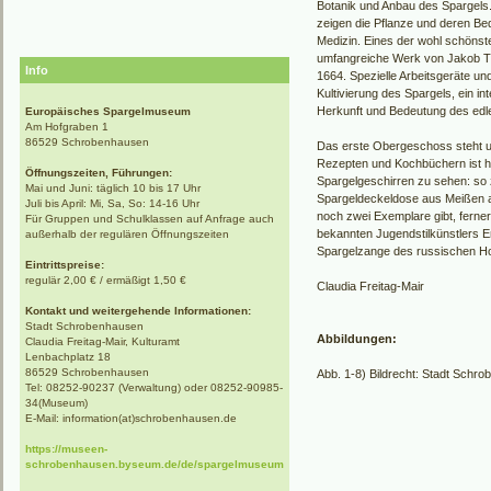
Botanik und Anbau des Spargels.
zeigen die Pflanze und deren Bed
Medizin. Eines der wohl schönst
umfangreiche Werk von Jakob 
Info
1664. Spezielle Arbeitsgeräte u
Kultivierung des Spargels, ein in
Herkunft und Bedeutung des ed
Europäisches Spargelmuseum
Am Hofgraben 1
86529 Schrobenhausen
Das erste Obergeschoss steht u
Rezepten und Kochbüchern ist hi
Öffnungszeiten, Führungen:
Spargelgeschirren zu sehen: so z
Mai und Juni: täglich 10 bis 17 Uhr
Spargeldeckeldose aus Meißen a
Juli bis April: Mi, Sa, So: 14-16 Uhr
noch zwei Exemplare gibt, ferner
Für Gruppen und Schulklassen auf Anfrage auch
bekannten Jugendstilkünstlers E
außerhalb der regulären Öffnungszeiten
Spargelzange des russischen Ho
Eintrittspreise:
regulär 2,00 € / ermäßigt 1,50 €
Claudia Freitag-Mair
Kontakt und weitergehende Informationen:
Stadt Schrobenhausen
Abbildungen:
Claudia Freitag-Mair, Kulturamt
Lenbachplatz 18
86529 Schrobenhausen
Abb. 1-8) Bildrecht: Stadt Schr
Tel: 08252-90237 (Verwaltung) oder 08252-90985-
34(Museum)
E-Mail: information(at)schrobenhausen.de
https://museen-
schrobenhausen.byseum.de/de/spargelmuseum