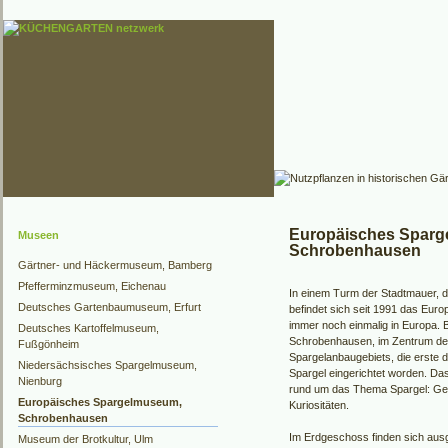
Europäisches Sparg
Museen
Schrobenhausen
Gärtner- und Häckermuseum, Bamberg
Pfefferminzmuseum, Eichenau
In einem Turm der Stadtmauer, 
Deutsches Gartenbaumuseum, Erfurt
befindet sich seit 1991 das Eur
immer noch einmalig in Europa. B
Deutsches Kartoffelmuseum,
Schrobenhausen, im Zentrum de
Fußgönheim
Spargelanbaugebiets, die erst
Niedersächsisches Spargelmuseum,
Spargel eingerichtet worden. Da
Nienburg
rund um das Thema Spargel: Ges
Europäisches Spargelmuseum,
Kuriositäten.
Schrobenhausen
Im Erdgeschoss finden sich aus
Museum der Brotkultur, Ulm