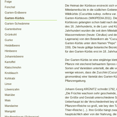
Feige
Die Heimat der Kürbisse erstreckt sich 
Fenchel
Mittelamerika bis in die südlichen Gebie
Garten-Erdbeere
Wildkürbis (Cucurbita subsp. ovifera var
Garten-Kürbis
Garten-Kürbisses (WIKIPEDIA 2011). Di
Kürbisses gelangten schon bald nach de
Garten-Schwämme
des 16. Jahrhunderts, in die Lust- und 
Gartenbohne
Jahrhundert wurden die seit dem Mittelal
Grünkohl
Wassermelonen (heute: Citrullus) und de
Lagenaria) von den Botanikern als "Cucu
Gurke
Garten-Kürbis unter dem Namen "Pepo"
Heidelbeere
159). Die heute gültige botanische Bezei
Himbeere
für den Garten-Kürbis erst im 18. Jahrhu
Johannisbeere
Der Garten-Kürbis ist eine einjährige kle
Kartoffel
Pflanze mit stechend behaartem Spross un
Klatschmohn
Sorten und Varietäten unterteilt, die all
wenige wissen, dass die Zucchini (Cucur
Knoblauch
giromontiina) eine Varietät des Garten-K
Kohlrabi
Pflanzengattung.
Linse
Johann Georg KRÜNITZ schreibt 1792, i
Löwenzahn
„Die Früchte wachsen sehr geschwinde, 
Mairübe
der Größe und Gestalt unterschiedene S
Mais
Ueberhaupt ist die Verschiedenheit bey 
Mandarine
Pflanzen=Reiche so groß, wie bey den 
Thier=Reiche (...). Ihre Größe hängt zwar
Mangold
hauptsächlich aber von der Nahrung, die
Maulbeerbaum (Schwarze)