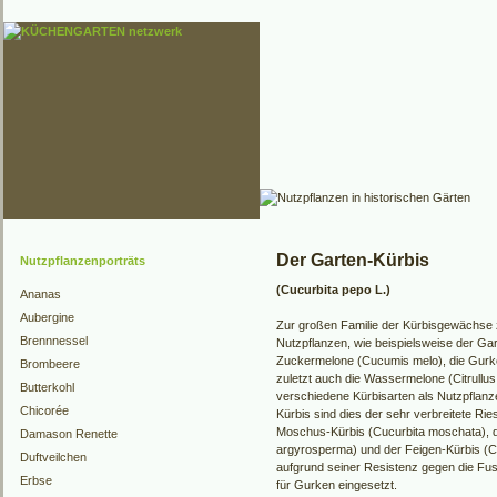
Der Garten-Kürbis
Nutzpflanzenporträts
(Cucurbita pepo L.)
Ananas
Aubergine
Zur großen Familie der Kürbisgewächse 
Brennnessel
Nutzpflanzen, wie beispielsweise der Gar
Zuckermelone (Cucumis melo), die Gurke
Brombeere
zuletzt auch die Wassermelone (Citrullus
Butterkohl
verschiedene Kürbisarten als Nutzpflan
Chicorée
Kürbis sind dies der sehr verbreitete Ri
Moschus-Kürbis (Cucurbita moschata), d
Damason Renette
argyrosperma) und der Feigen-Kürbis (Cucu
Duftveilchen
aufgrund seiner Resistenz gegen die Fus
Erbse
für Gurken eingesetzt.