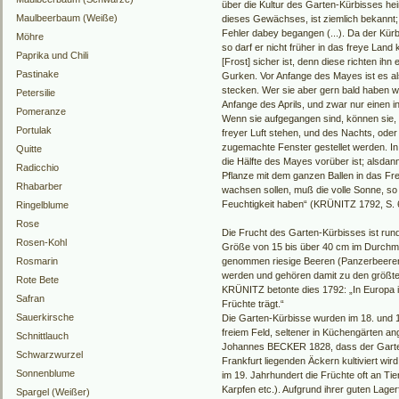
über die Kultur des Garten-Kürbisses he
Maulbeerbaum (Weiße)
dieses Gewächses, ist ziemlich bekannt
Fehler dabey begangen (...). Da der Kürb
Möhre
so darf er nicht früher in das freye Lan
Paprika und Chili
[Frost] sicher ist, denn diese richten ihn
Pastinake
Gurken. Vor Anfange des Mayes ist es al
stecken. Wer sie aber gern bald haben wil
Petersilie
Anfange des Aprils, und zwar nur einen in
Pomeranze
Wenn sie aufgegangen sind, können sie,
Portulak
freyer Luft stehen, und des Nachts, oder
zugemachte Fenster gestellet werden. In 
Quitte
die Hälfte des Mayes vorüber ist; alsdan
Radicchio
Pflanze mit dem ganzen Ballen in das Fre
Rhabarber
wachsen sollen, muß die volle Sonne, so 
Feuchtigkeit haben“ (KRÜNITZ 1792, S. 6
Ringelblume
Rose
Die Frucht des Garten-Kürbisses ist rundl
Rosen-Kohl
Größe von 15 bis über 40 cm im Durchme
Rosmarin
genommen riesige Beeren (Panzerbeeren
werden und gehören damit zu den größt
Rote Bete
KRÜNITZ betonte dies 1792: „In Europa is
Safran
Früchte trägt.“
Sauerkirsche
Die Garten-Kürbisse wurden im 18. und 
freiem Feld, seltener in Küchengärten an
Schnittlauch
Johannes BECKER 1828, dass der Garten
Schwarzwurzel
Frankfurt liegenden Äckern kultiviert wird
Sonnenblume
im 19. Jahrhundert die Früchte oft an Ti
Karpfen etc.). Aufgrund ihrer guten Lager
Spargel (Weißer)