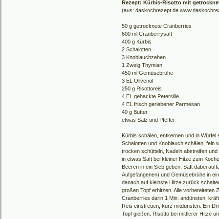
Rezept: Kürbis-Risotto mit getrockne
(aus: daskochrezept.de www.daskochre
50 g getrocknete Cranberries
600 ml Cranberrysaft
400 g Kürbis
2 Schalotten
3 Knoblauchzehen
1 Zweig Thymian
450 ml Gemüsebrühe
3 EL Olivenöl
250 g Risottoreis
4 EL gehackte Petersilie
4 EL frisch geriebener Parmesan
40 g Butter
etwas Salz und Pfeffer
Kürbis schälen, entkernen und in Würfel 
Schalotten und Knoblauch schälen, fein
trocken schütteln, Nadeln abstreifen un
in etwas Saft bei kleiner Hitze zum Koch
Beeren in ein Sieb geben, Saft dabei auf
Aufgefangenen) und Gemüsebrühe in ein
danach auf kleinste Hitze zurück schalten
großen Topf erhitzen. Alle vorbereitete
Cranberries darin 1 Min. andünsten, kräft
Reis einstreuen, kurz mitdünsten. Ein Dr
Topf gießen. Risotto bei mittlerer Hitze 