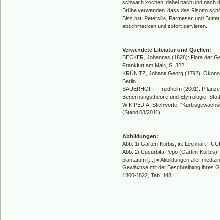
schwach kochen, dabei nach und nach die
Brühe verwenden, dass das Risotto schön
Biss hat. Petersilie, Parmesan und Butter
abschmecken und sofort servieren.
Verwendete Literatur und Quellen:
BECKER, Johannes (1828): Flora der Ge
Frankfurt am Main, S. 322.
KRÜNITZ, Johann Georg (1792): Ökonom
Berlin.
SAUERHOFF, Friedhelm (2001): Pflanzen
Benennungstheorie und Etymologie. Stutt
WIKIPEDIA, Stichworte: "Kürbisgewächse"
(Stand 08/2011)
Abbildungen:
Abb. 1) Garten-Kürbis, in: Leonhart FUC
Abb. 2) Cucurbita Pepo (Garten-Kürbis), 
plantarum [...] = Abbildungen aller medi
Gewächse mit der Beschreibung ihres G
1800-1822, Tab. 148.