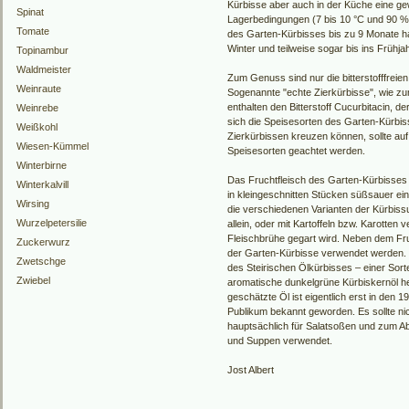
Kürbisse aber auch in der Küche eine gew
Spinat
Lagerbedingungen (7 bis 10 °C und 90 % 
Tomate
des Garten-Kürbisses bis zu 9 Monate hal
Winter und teilweise sogar bis ins Frühja
Topinambur
Waldmeister
Zum Genuss sind nur die bitterstofffreie
Weinraute
Sogenannte "echte Zierkürbisse", wie zum 
enthalten den Bitterstoff Cucurbitacin, d
Weinrebe
sich die Speisesorten des Garten-Kürbiss
Weißkohl
Zierkürbissen kreuzen können, sollte au
Wiesen-Kümmel
Speisesorten geachtet werden.
Winterbirne
Das Fruchtfleisch des Garten-Kürbisses 
Winterkalvill
in kleingeschnitten Stücken süßsauer ei
Wirsing
die verschiedenen Varianten der Kürbiss
Wurzelpetersilie
allein, oder mit Kartoffeln bzw. Karotten
Fleischbrühe gegart wird. Neben dem Fr
Zuckerwurz
der Garten-Kürbisse verwendet werden. 
Zwetschge
des Steirischen Ölkürbisses – einer Sor
Zwiebel
aromatische dunkelgrüne Kürbiskernöl he
geschätzte Öl ist eigentlich erst in den
Publikum bekannt geworden. Es sollte nic
hauptsächlich für Salatsoßen und zum 
und Suppen verwendet.
Jost Albert